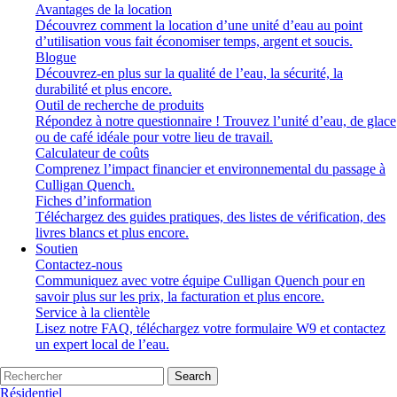
Avantages de la location
Découvrez comment la location d’une unité d’eau au point
d’utilisation vous fait économiser temps, argent et soucis.
Blogue
Découvrez-en plus sur la qualité de l’eau, la sécurité, la
durabilité et plus encore.
Outil de recherche de produits
Répondez à notre questionnaire ! Trouvez l’unité d’eau, de glace
ou de café idéale pour votre lieu de travail.
Calculateur de coûts
Comprenez l’impact financier et environnemental du passage à
Culligan Quench.
Fiches d’information
Téléchargez des guides pratiques, des listes de vérification, des
livres blancs et plus encore.
Soutien
Contactez-nous
Communiquez avec votre équipe Culligan Quench pour en
savoir plus sur les prix, la facturation et plus encore.
Service à la clientèle
Lisez notre FAQ, téléchargez votre formulaire W9 et contactez
un expert local de l’eau.
Search
Résidentiel