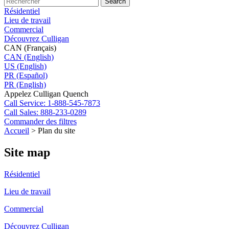
Search
Résidentiel
Lieu de travail
Commercial
Découvrez Culligan
CAN (Français)
CAN (English)
US (English)
PR (Español)
PR (English)
Appelez Culligan Quench
Call
Service: 1-888-545-7873
Call
Sales: 888-233-0289
Commander des filtres
Accueil
>
Plan du site
Site map
Résidentiel
Lieu de travail
Commercial
Découvrez Culligan