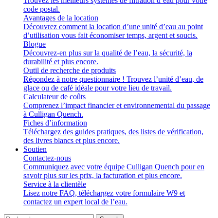
Trouvez les meilleurs systèmes de filtration d’eau pour votre
code postal.
Avantages de la location
Découvrez comment la location d’une unité d’eau au point
d’utilisation vous fait économiser temps, argent et soucis.
Blogue
Découvrez-en plus sur la qualité de l’eau, la sécurité, la
durabilité et plus encore.
Outil de recherche de produits
Répondez à notre questionnaire ! Trouvez l’unité d’eau, de
glace ou de café idéale pour votre lieu de travail.
Calculateur de coûts
Comprenez l’impact financier et environnemental du passage
à Culligan Quench.
Fiches d’information
Téléchargez des guides pratiques, des listes de vérification,
des livres blancs et plus encore.
Soutien
Contactez-nous
Communiquez avec votre équipe Culligan Quench pour en
savoir plus sur les prix, la facturation et plus encore.
Service à la clientèle
Lisez notre FAQ, téléchargez votre formulaire W9 et
contactez un expert local de l’eau.