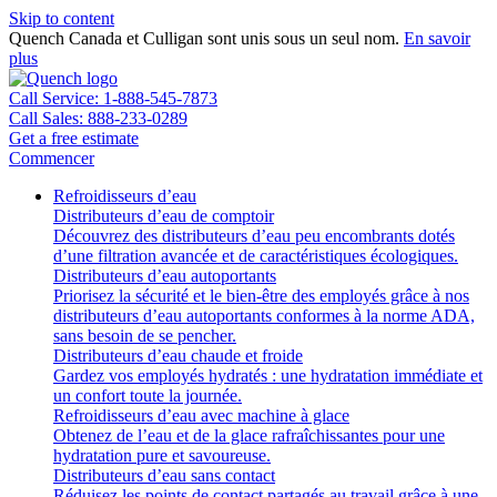
Skip to content
Quench Canada et Culligan sont unis sous un seul nom.
En savoir
plus
Call Service: 1-888-545-7873
Call Sales: 888-233-0289
Get a free estimate
Commencer
Refroidisseurs d’eau
Distributeurs d’eau de comptoir
Découvrez des distributeurs d’eau peu encombrants dotés
d’une filtration avancée et de caractéristiques écologiques.
Distributeurs d’eau autoportants
Priorisez la sécurité et le bien-être des employés grâce à nos
distributeurs d’eau autoportants conformes à la norme ADA,
sans besoin de se pencher.
Distributeurs d’eau chaude et froide
Gardez vos employés hydratés : une hydratation immédiate et
un confort toute la journée.
Refroidisseurs d’eau avec machine à glace
Obtenez de l’eau et de la glace rafraîchissantes pour une
hydratation pure et savoureuse.
Distributeurs d’eau sans contact
Réduisez les points de contact partagés au travail grâce à une