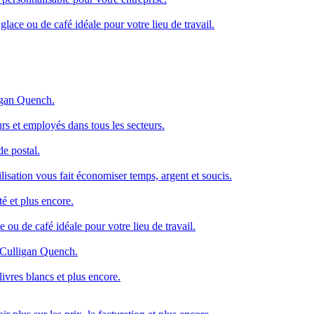
lace ou de café idéale pour votre lieu de travail.
igan Quench.
urs et employés dans tous les secteurs.
de postal.
isation vous fait économiser temps, argent et soucis.
té et plus encore.
 ou de café idéale pour votre lieu de travail.
 Culligan Quench.
livres blancs et plus encore.