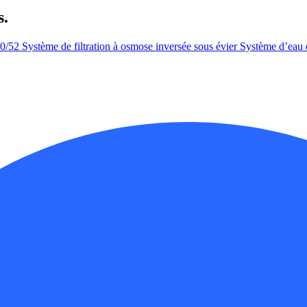
s.
50/52
Système de filtration à osmose inversée sous évier
Système d’eau 