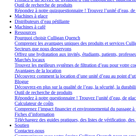
Outil de recherche de produits
Répondez à notre quizquestionnaire ! Trouvez l’unité d’eau, de g
Machines à glace
Distributeurs d’eau pétillante
Machines à café
Ressources
Pourquoi choisir Culligan Quench
Comprenez les avantages uniques des produits et services Cull
Secteurs que nous desservons
Offrez une hydratation aux invités, étudiants, patients, professe
Marchés locaux
Trouvez les meilleurs systèmes de filtration d’eau pour votre co
Avantages de la location
Découvrez comment la location d’une unité d’eau au point d’util
Blogue
Découvrez-en plus sur la qualité de l’eau, la sécurité, la durabili
Outil de recherche de produits
Répondez à notre questionnaire ! Trouvez l’unité d’eau, de glace
Calculateur de coûts
Comprenez l’impact financier et environnemental du passage à
Fiches d’information
Téléchargez des guides pratiques, des listes de vérification, des 
Soutien
Contactez-nous