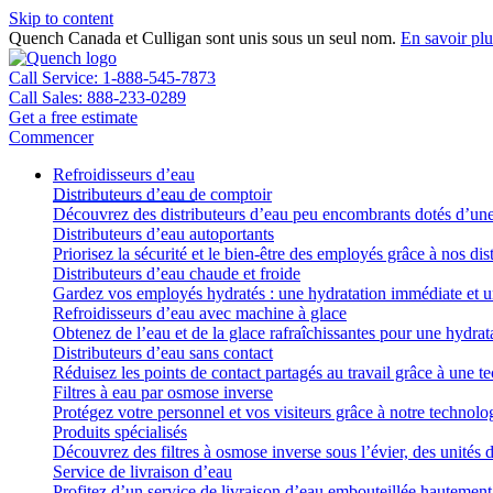
Skip to content
Quench Canada et Culligan sont unis sous un seul nom.
En savoir plu
Call Service: 1-888-545-7873
Call Sales: 888-233-0289
Get a free estimate
Commencer
Refroidisseurs d’eau
Distributeurs d’eau de comptoir
Découvrez des distributeurs d’eau peu encombrants dotés d’une f
Distributeurs d’eau autoportants
Priorisez la sécurité et le bien-être des employés grâce à nos 
Distributeurs d’eau chaude et froide
Gardez vos employés hydratés : une hydratation immédiate et un
Refroidisseurs d’eau avec machine à glace
Obtenez de l’eau et de la glace rafraîchissantes pour une hydrat
Distributeurs d’eau sans contact
Réduisez les points de contact partagés au travail grâce à une te
Filtres à eau par osmose inverse
Protégez votre personnel et vos visiteurs grâce à notre technolog
Produits spécialisés
Découvrez des filtres à osmose inverse sous l’évier, des unités 
Service de livraison d’eau
Profitez d’un service de livraison d’eau embouteillée hautement