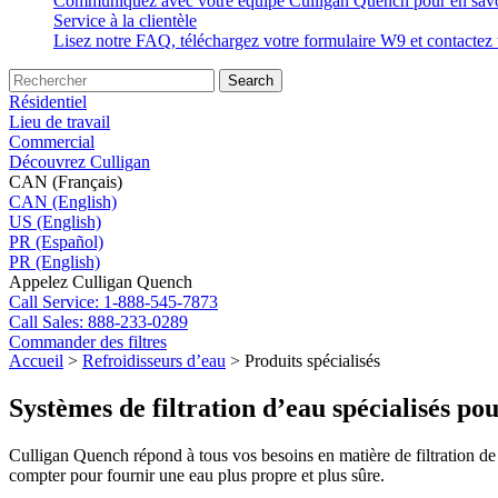
Communiquez avec votre équipe Culligan Quench pour en savoir p
Service à la clientèle
Lisez notre FAQ, téléchargez votre formulaire W9 et contactez u
Search
Résidentiel
Lieu de travail
Commercial
Découvrez Culligan
CAN (Français)
CAN (English)
US (English)
PR (Español)
PR (English)
Appelez Culligan Quench
Call
Service: 1-888-545-7873
Call
Sales: 888-233-0289
Commander des filtres
Accueil
>
Refroidisseurs d’eau
>
Produits spécialisés
Systèmes de filtration d’eau spécialisés po
Culligan Quench répond à tous vos besoins en matière de filtration de
compter pour fournir une eau plus propre et plus sûre.