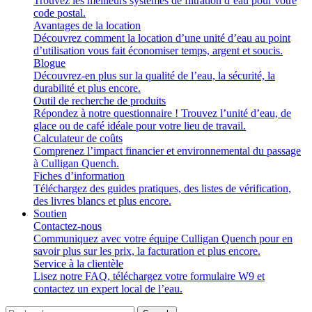
Trouvez les meilleurs systèmes de filtration d’eau pour votre
code postal.
Avantages de la location
Découvrez comment la location d’une unité d’eau au point
d’utilisation vous fait économiser temps, argent et soucis.
Blogue
Découvrez-en plus sur la qualité de l’eau, la sécurité, la
durabilité et plus encore.
Outil de recherche de produits
Répondez à notre questionnaire ! Trouvez l’unité d’eau, de
glace ou de café idéale pour votre lieu de travail.
Calculateur de coûts
Comprenez l’impact financier et environnemental du passage
à Culligan Quench.
Fiches d’information
Téléchargez des guides pratiques, des listes de vérification,
des livres blancs et plus encore.
Soutien
Contactez-nous
Communiquez avec votre équipe Culligan Quench pour en
savoir plus sur les prix, la facturation et plus encore.
Service à la clientèle
Lisez notre FAQ, téléchargez votre formulaire W9 et
contactez un expert local de l’eau.