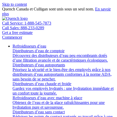
Skip to content
Quench Canada et Culligan sont unis sous un seul nom.
En savoir
plus
Call Service: 1-888-545-7873
Call Sales: 888-233-0289
Get a free estimate
Commencer
Refroidisseurs d’eau
Distributeurs d’eau de comptoir
Découvrez des distributeurs d’eau peu encombrants dotés
d’une filtration avancée et de caractéristiques écologiques.
Distributeurs d’eau autoportants
Priorisez la sécurité et le bien-être des employés grâce à nos
distributeurs d’eau autoportants conformes à la norme ADA,
sans besoin de se pencher.
Distributeurs d’eau chaude et froide
Gardez vos employés hydratés : une hydratation immédiate et
un confort toute la journée.
Refroidisseurs d’eau avec machine à glace
Obtenez de l’eau et de la glace rafraîchissantes pour une
hydratation pure et savoureuse.
Distributeurs d’eau sans contact
Réduisez les points de contact partagés au travail grâce à une