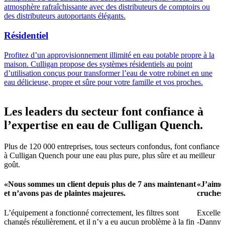
atmosphère rafraîchissante avec des distributeurs de comptoirs ou
des distributeurs autoportants élégants.
Résidentiel
Profitez d’un approvisionnement illimité en eau potable propre à la
maison. Culligan propose des systèmes résidentiels au point
d’utilisation conçus pour transformer l’eau de votre robinet en une
eau délicieuse, propre et sûre pour votre famille et vos proches.
Les leaders du secteur font confiance à
l’expertise en eau de Culligan Quench.
Plus de 120 000 entreprises, tous secteurs confondus, font confiance
à Culligan Quench pour une eau plus pure, plus sûre et au meilleur
goût.
«Nous sommes un client depuis plus de 7 ans maintenant
«J’aime 
et n’avons pas de plaintes majeures.
cruches 
L’équipement a fonctionné correctement, les filtres sont
Excellen
changés régulièrement, et il n’y a eu aucun problème à la fin
-Danny 