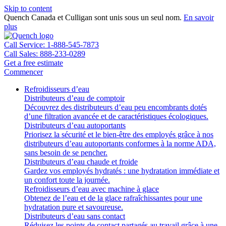
Skip to content
Quench Canada et Culligan sont unis sous un seul nom.
En savoir
plus
Call Service: 1-888-545-7873
Call Sales: 888-233-0289
Get a free estimate
Commencer
Refroidisseurs d’eau
Distributeurs d’eau de comptoir
Découvrez des distributeurs d’eau peu encombrants dotés
d’une filtration avancée et de caractéristiques écologiques.
Distributeurs d’eau autoportants
Priorisez la sécurité et le bien-être des employés grâce à nos
distributeurs d’eau autoportants conformes à la norme ADA,
sans besoin de se pencher.
Distributeurs d’eau chaude et froide
Gardez vos employés hydratés : une hydratation immédiate et
un confort toute la journée.
Refroidisseurs d’eau avec machine à glace
Obtenez de l’eau et de la glace rafraîchissantes pour une
hydratation pure et savoureuse.
Distributeurs d’eau sans contact
Réduisez les points de contact partagés au travail grâce à une