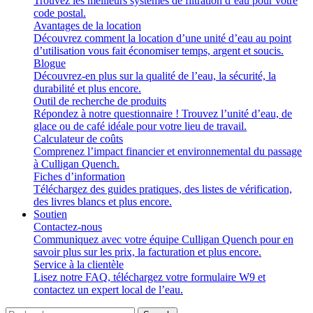
Trouvez les meilleurs systèmes de filtration d’eau pour votre
code postal.
Avantages de la location
Découvrez comment la location d’une unité d’eau au point
d’utilisation vous fait économiser temps, argent et soucis.
Blogue
Découvrez-en plus sur la qualité de l’eau, la sécurité, la
durabilité et plus encore.
Outil de recherche de produits
Répondez à notre questionnaire ! Trouvez l’unité d’eau, de
glace ou de café idéale pour votre lieu de travail.
Calculateur de coûts
Comprenez l’impact financier et environnemental du passage
à Culligan Quench.
Fiches d’information
Téléchargez des guides pratiques, des listes de vérification,
des livres blancs et plus encore.
Soutien
Contactez-nous
Communiquez avec votre équipe Culligan Quench pour en
savoir plus sur les prix, la facturation et plus encore.
Service à la clientèle
Lisez notre FAQ, téléchargez votre formulaire W9 et
contactez un expert local de l’eau.