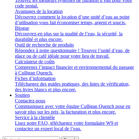
Trouvez les meilleurs systèmes de filtration d’eau pour votre
code postal.
Avantages de la location
Découvrez comment la location d’une unité d’eau au point
d’utilisation vous fait économiser temps, argent et soucis.
Blogue
Découvrez-en plus sur la qualité de l’eau, la sécurité, la
durabilité et plus encore.
Outil de recherche de produits
Répondez à notre questionnaire ! Trouvez l’unité d’eau, de
glace ou de café idéale pour votre lieu de travail.
Calculateur de coûts
Comprenez l’impact financier et environnemental du passage
à Culligan Quench.
Fiches d’information
Téléchargez des guides pratiques, des listes de vérification,
des livres blancs et plus encore.
Soutien
Contactez-nous
Communiquez avec votre équipe Culligan Quench pour en
savoir plus sur les prix, la facturation et plus encore.
Service à la clientèle
Lisez notre FAQ, téléchargez votre formulaire W9 et
contactez un expert local de l’eau.