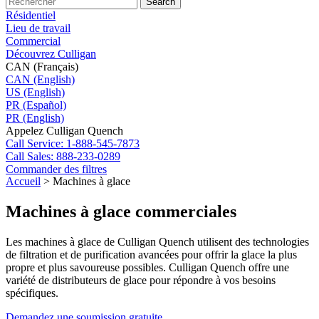
Search
Résidentiel
Lieu de travail
Commercial
Découvrez Culligan
CAN (Français)
CAN (English)
US (English)
PR (Español)
PR (English)
Appelez Culligan Quench
Call
Service: 1-888-545-7873
Call
Sales: 888-233-0289
Commander des filtres
Accueil
>
Machines à glace
Machines à glace commerciales
Les machines à glace de Culligan Quench utilisent des technologies
de filtration et de purification avancées pour offrir la glace la plus
propre et
plus savoureuse
possibles. Culligan Quench offre une
variété de
distributeurs
de glace pour répondre à vos besoins
spécifiques.
Demandez une soumission gratuite