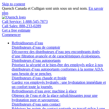
Skip to content
Quench Canada et Culligan sont unis sous un seul nom.
En savoir
plus
Call Service: 1-888-545-7873
Call Sales: 888-233-0289
Get a free estimate
Commencer
Refroidisseurs d’eau
Distributeurs d’eau de comptoir
Découvrez des distributeurs d’eau peu encombrants dotés
d’une filtration avancée et de caractéristiques écologiques.
Distributeurs d’eau autoportants
Priorisez la sécurité et le bien-être des employés grâce à nos
distributeurs d’eau autoportants conformes à la norme ADA,
sans besoin de se pencher.
Distributeurs d’eau chaude et froide
Gardez vos employés hydratés : une hydratation immédiate et
un confort toute la journée.
Refroidisseurs d’eau avec machine à glace
Obtenez de l’eau et de la glace rafraîchissantes pour une
hydratation pure et savoureuse.
Distributeurs d’eau sans contact
Réduisez les points de contact partagés au travail grâce à une