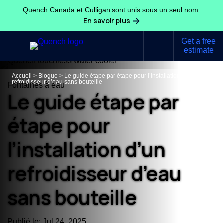
Quench Canada et Culligan sont unis sous un seul nom.
En savoir plus
Get a free
estimate
Accueil
>
Blogue
>
Le guide étape par étape pour l’installation d’un
refroidisseur d’eau sans bouteille
Fontaines à eau
Le guide étape par
étape pour
l’installation d’un
refroidisseur d’eau
sans bouteille
Publié le: Jul 24, 2025