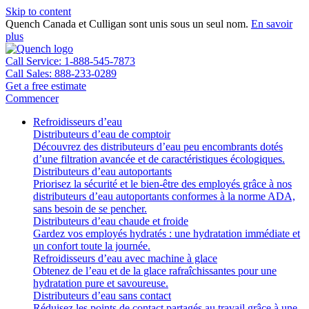
Skip to content
Quench Canada et Culligan sont unis sous un seul nom.
En savoir
plus
Call Service: 1-888-545-7873
Call Sales: 888-233-0289
Get a free estimate
Commencer
Refroidisseurs d’eau
Distributeurs d’eau de comptoir
Découvrez des distributeurs d’eau peu encombrants dotés
d’une filtration avancée et de caractéristiques écologiques.
Distributeurs d’eau autoportants
Priorisez la sécurité et le bien-être des employés grâce à nos
distributeurs d’eau autoportants conformes à la norme ADA,
sans besoin de se pencher.
Distributeurs d’eau chaude et froide
Gardez vos employés hydratés : une hydratation immédiate et
un confort toute la journée.
Refroidisseurs d’eau avec machine à glace
Obtenez de l’eau et de la glace rafraîchissantes pour une
hydratation pure et savoureuse.
Distributeurs d’eau sans contact
Réduisez les points de contact partagés au travail grâce à une