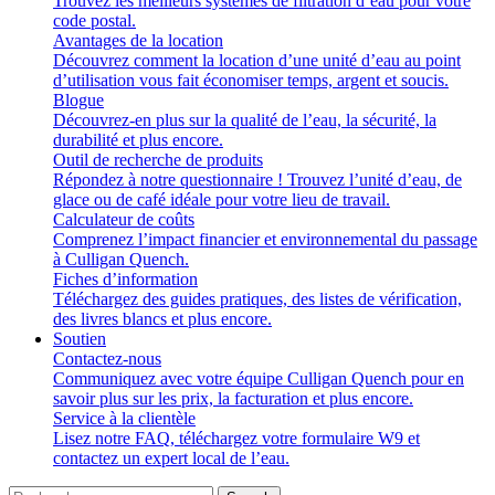
Trouvez les meilleurs systèmes de filtration d’eau pour votre
code postal.
Avantages de la location
Découvrez comment la location d’une unité d’eau au point
d’utilisation vous fait économiser temps, argent et soucis.
Blogue
Découvrez-en plus sur la qualité de l’eau, la sécurité, la
durabilité et plus encore.
Outil de recherche de produits
Répondez à notre questionnaire ! Trouvez l’unité d’eau, de
glace ou de café idéale pour votre lieu de travail.
Calculateur de coûts
Comprenez l’impact financier et environnemental du passage
à Culligan Quench.
Fiches d’information
Téléchargez des guides pratiques, des listes de vérification,
des livres blancs et plus encore.
Soutien
Contactez-nous
Communiquez avec votre équipe Culligan Quench pour en
savoir plus sur les prix, la facturation et plus encore.
Service à la clientèle
Lisez notre FAQ, téléchargez votre formulaire W9 et
contactez un expert local de l’eau.