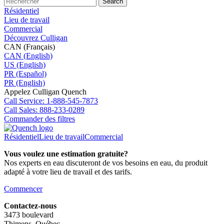
Search
Résidentiel
Lieu de travail
Commercial
Découvrez Culligan
CAN (Français)
CAN (English)
US (English)
PR (Español)
PR (English)
Appelez Culligan Quench
Call
Service: 1-888-545-7873
Call
Sales: 888-233-0289
Commander des filtres
Résidentiel
Lieu de travail
Commercial
Vous voulez une estimation gratuite?
Nos experts en eau discuteront de vos besoins en eau, du produit
adapté à votre lieu de travail et des tarifs.
Commencer
Contactez-nous
3473 boulevard
Thimens, Québec